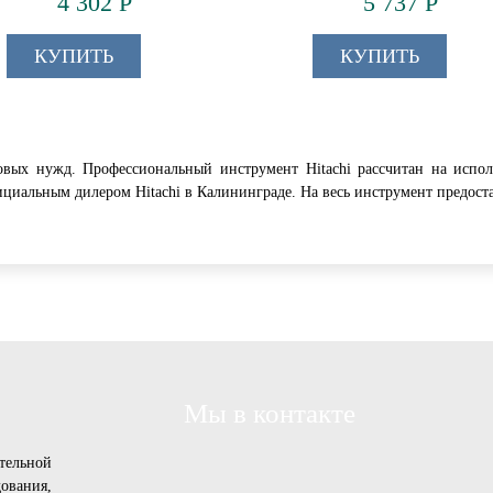
4 302 Р
5 737 Р
КУПИТЬ
КУПИТЬ
овых нужд. Профессиональный инструмент Hitachi рассчитан на испо
циальным дилером Hitachi в Калининграде. На весь инструмент предоста
Мы в контакте
тельной
вания,